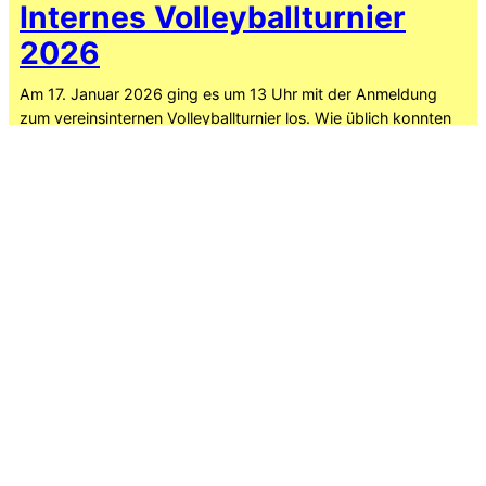
Internes Volleyballturnier
2026
Am 17. Januar 2026 ging es um 13 Uhr mit der Anmeldung
zum vereinsinternen Volleyballturnier los. Wie üblich konnten
alle Interessierten ab 14 Jahren teilnehmen. Dabei kam wieder
ein vielfältiges durchmischtes Teilnehmerfeld zustande,
bestehend aus aktiven und ehemaligen Volleyballerinnen,
Sportlerinnen aus anderen Sparten und auch unerfahreneren
Spieler*innen. Aus 40 Spielenden konnten sechs Teams
gebildet werden.…
1. Februar 2026
Internes Volleyballturnier
Ankündigung
5. Januar 2026
Older Posts
→